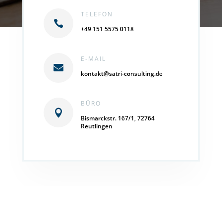
TELEFON

+49 151 5575 0118
E-MAIL

kontakt@satri-consulting.de
BÜRO

Bismarckstr. 167/1, 72764
Reutlingen