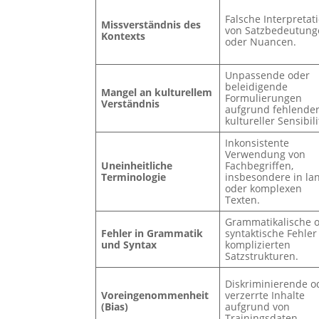
Falsche Interpretat
Missverständnis des
von Satzbedeutung
Kontexts
oder Nuancen.
Unpassende oder
beleidigende
Mangel an kulturellem
Formulierungen
Verständnis
aufgrund fehlende
kultureller Sensibili
Inkonsistente
Verwendung von
Uneinheitliche
Fachbegriffen,
Terminologie
insbesondere in la
oder komplexen
Texten.
Grammatikalische 
Fehler in Grammatik
syntaktische Fehler
und Syntax
komplizierten
Satzstrukturen.
Diskriminierende o
Voreingenommenheit
verzerrte Inhalte
(Bias)
aufgrund von
Trainingsdaten.