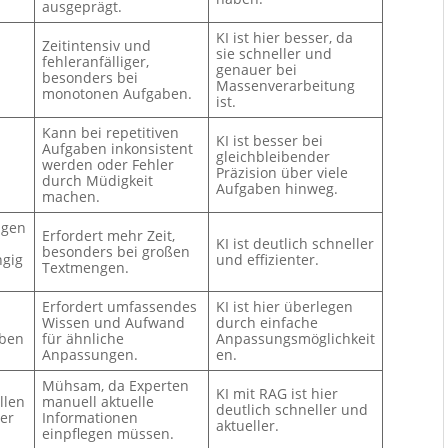
ausgeprägt.
KI ist hier besser, da
Zeitintensiv und
sie schneller und
fehleranfälliger,
genauer bei
besonders bei
Massenverarbeitung
monotonen Aufgaben.
ist.
Kann bei repetitiven
KI ist besser bei
Aufgaben inkonsistent
gleichbleibender
werden oder Fehler
Präzision über viele
durch Müdigkeit
Aufgaben hinweg.
machen.
ngen
Erfordert mehr Zeit,
KI ist deutlich schneller
besonders bei großen
ngig
und effizienter.
Textmengen.
Erfordert umfassendes
KI ist hier überlegen
Wissen und Aufwand
durch einfache
aben
für ähnliche
Anpassungsmöglichkeit
Anpassungen.
en.
Mühsam, da Experten
KI mit RAG ist hier
llen
manuell aktuelle
deutlich schneller und
er
Informationen
aktueller.
einpflegen müssen.