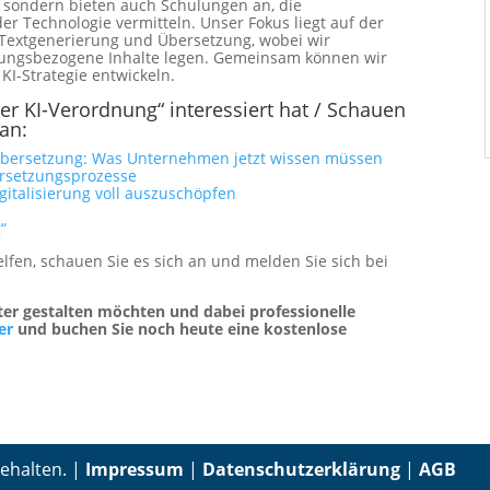
, sondern bieten auch Schulungen an, die
er Technologie vermitteln. Unser Fokus liegt auf der
 Textgenerierung und Übersetzung, wobei wir
ungsbezogene Inhalte legen. Gemeinsam können wir
KI-Strategie entwickeln.
r KI-Verordnung“ interessiert hat / Schauen
 an:
 Übersetzung: Was Unternehmen jetzt wissen müssen
ersetzungsprozesse
italisierung voll auszuschöpfen
“
lfen, schauen Sie es sich an und melden Sie sich bei
ter gestalten möchten und dabei professionelle
ier
und buchen Sie noch heute eine kostenlose
behalten. |
Impressum
|
Datenschutzerklärung
|
AGB