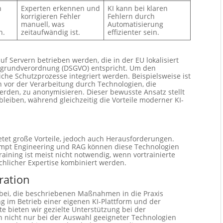
n
Experten erkennen und
KI kann bei klaren
korrigieren Fehler
Fehlern durch
manuell, was
Automatisierung
n.
zeitaufwändig ist.
effizienter sein.
 Servern betrieben werden, die in der EU lokalisiert
zgrundverordnung (DSGVO) entspricht. Um den
iche Schutzprozesse integriert werden. Beispielsweise ist
 vor der Verarbeitung durch Technologien, die
rden, zu anonymisieren. Dieser bewusste Ansatz stellt
bleiben, während gleichzeitig die Vorteile moderner KI-
etet große Vorteile, jedoch auch Herausforderungen.
rompt Engineering und RAG können diese Technologien
raining ist meist nicht notwendig, wenn vortrainierte
chlicher Expertise kombiniert werden.
ration
bei, die beschriebenen Maßnahmen in die Praxis
g im Betrieb einer eigenen KI-Plattform und der
te bieten wir gezielte Unterstützung bei der
en nicht nur bei der Auswahl geeigneter Technologien