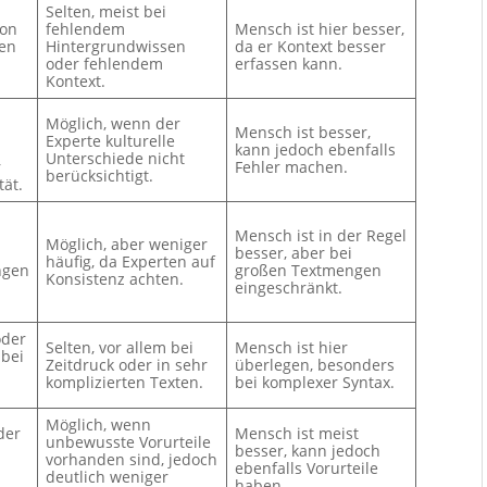
Selten, meist bei
ion
fehlendem
Mensch ist hier besser,
en
Hintergrundwissen
da er Kontext besser
oder fehlendem
erfassen kann.
Kontext.
Möglich, wenn der
Mensch ist besser,
Experte kulturelle
kann jedoch ebenfalls
Unterschiede nicht
r
Fehler machen.
berücksichtigt.
tät.
Mensch ist in der Regel
Möglich, aber weniger
besser, aber bei
häufig, da Experten auf
ngen
großen Textmengen
Konsistenz achten.
eingeschränkt.
oder
Selten, vor allem bei
Mensch ist hier
 bei
Zeitdruck oder in sehr
überlegen, besonders
komplizierten Texten.
bei komplexer Syntax.
Möglich, wenn
der
Mensch ist meist
unbewusste Vorurteile
besser, kann jedoch
vorhanden sind, jedoch
ebenfalls Vorurteile
deutlich weniger
haben.