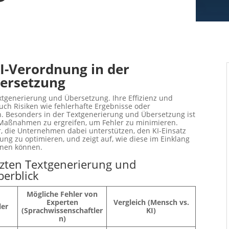
I-Verordnung in der
bersetzung
Textgenerierung und Übersetzung. Ihre Effizienz und
auch Risiken wie fehlerhafte Ergebnisse oder
n. Besonders in der Textgenerierung und Übersetzung ist
 Maßnahmen zu ergreifen, um Fehler zu minimieren.
r, die Unternehmen dabei unterstützen, den KI-Einsatz
ng zu optimieren, und zeigt auf, wie diese im Einklang
enen können.
ützten Textgenerierung und
berblick
Mögliche Fehler von
Experten
Vergleich (Mensch vs.
ler
(Sprachwissenschaftler
KI)
n)