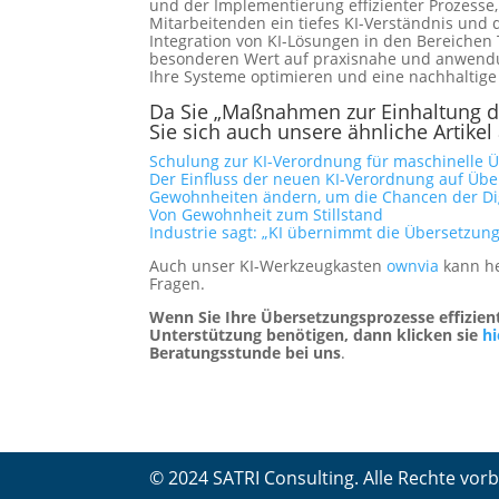
und der Implementierung effizienter Prozesse
Mitarbeitenden ein tiefes KI-Verständnis und d
Integration von KI-Lösungen in den Bereichen
besonderen Wert auf praxisnahe und anwend
Ihre Systeme optimieren und eine nachhaltige 
Da Sie „Maßnahmen zur Einhaltung de
Sie sich auch unsere ähnliche Artikel
Schulung zur KI-Verordnung für maschinelle
Der Einfluss der neuen KI-Verordnung auf Üb
Gewohnheiten ändern, um die Chancen der Dig
Von Gewohnheit zum Stillstand
Industrie sagt: „KI übernimmt die Übersetzung
Auch unser KI-Werkzeugkasten
ownvia
kann he
Fragen.
Wenn Sie Ihre Übersetzungsprozesse effizien
Unterstützung benötigen, dann klicken sie
h
Beratungsstunde bei uns
.
© 2024 SATRI Consulting. Alle Rechte vor